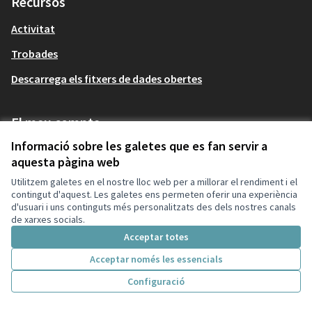
Recursos
Activitat
Trobades
Descarrega els fitxers de dades obertes
El meu compte
Informació sobre les galetes que es fan servir a
Registra't
aquesta pàgina web
Entra
Utilitzem galetes en el nostre lloc web per a millorar el rendiment i el
contingut d'aquest. Les galetes ens permeten oferir una experiència
d'usuari i uns continguts més personalitzats des dels nostres canals
de xarxes socials.
Accessibilitat
Acceptar totes
Servei prestat pel Consorci Administració Oberta de Catalunya
Col·labora la Xarxa de Governs Transparents de Catalunya
Acceptar només les essencials
Termes i condicions d’ús
Configuració
Vídeo tutorials
Inici
Cercar
Activitat
Entra
Termes i condicions
Enquesta Decidim
Configuració de les galetes