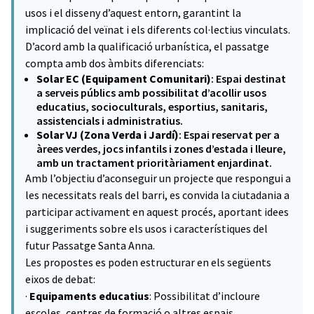
usos i el disseny d’aquest entorn, garantint la
implicació del veïnat i els diferents col·lectius vinculats.
D’acord amb la qualificació urbanística, el passatge
compta amb dos àmbits diferenciats:
Solar EC (Equipament Comunitari)
: Espai destinat
a serveis públics amb possibilitat d’acollir usos
educatius, socioculturals, esportius, sanitaris,
assistencials i administratius.
Solar VJ (Zona Verda i Jardí)
: Espai reservat per a
àrees verdes, jocs infantils i zones d’estada i lleure,
amb un tractament prioritàriament enjardinat.
Amb l’objectiu d’aconseguir un projecte que respongui a
les necessitats reals del barri, es convida la ciutadania a
participar activament en aquest procés, aportant idees
i suggeriments sobre els usos i característiques del
futur Passatge Santa Anna.
Les propostes es poden estructurar en els següents
eixos de debat:
·
Equipaments educatius
: Possibilitat d’incloure
escoles, centres de formació o altres espais