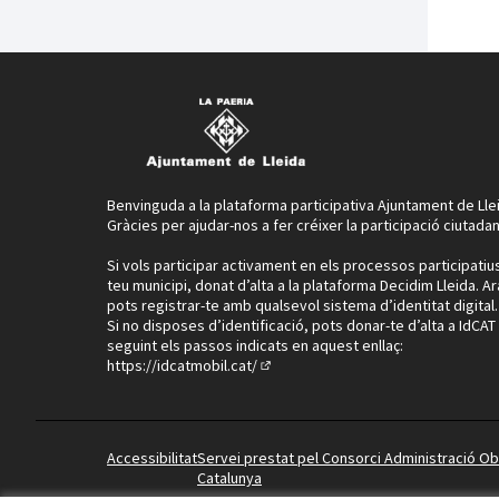
Benvinguda a la plataforma participativa Ajuntament de Lle
Gràcies per ajudar-nos a fer créixer la participació ciutadan
Si vols participar activament en els processos participatiu
teu municipi, donat d’alta a la plataforma Decidim Lleida. Ar
pots registrar-te amb qualsevol sistema d’identitat digital.
Si no disposes d’identificació, pots donar-te d’alta a IdCAT
seguint els passos indicats en aquest enllaç:
https://idcatmobil.cat/
(Enllaç extern)
Accessibilitat
Servei prestat pel Consorci Administració O
Catalunya