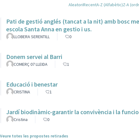
Aleatori
Recent
A-Z (Alfabètic)
Z-A (ordr
Pati de gestió anglés (tancat a la nit) amb bosc 
escola Santa Anna en gestio i us.
LLOBERA SERENTILL
0
Donem servei al Barri
COMERÇ 07 LLEIDA
1
Educació i benestar
CRISTINA
1
Jardí biodinàmic-garantir la convivència i la funcio
Cristina
0
Veure totes les propostes retirades