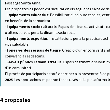
Passatge Santa Anna.
Les propostes es poden estructurar en els següents eixos de de
·
Equipaments educatius
: Possibilitat d’incloure escoles, ce
en benefici de la comunitat.
·
Equipaments socioculturals
: Espais destinats a activitats c
o altres serveis per a la dinamització social.
·
Equipaments esportius
: Instal·lacions per a la pràctica d’act
vida saludable.
·
Zones verdes i espais de lleure
: Creació d’un entorn verd amb 
convivència i el descans.
·
Serveis públics i administratius
: Espais destinats a serveis 
d’ús comunitari.
El procés de participació estarà obert per a la presentació de
2025
. Les aportacions es podran fer a través de la plataforma
D
4 propostes