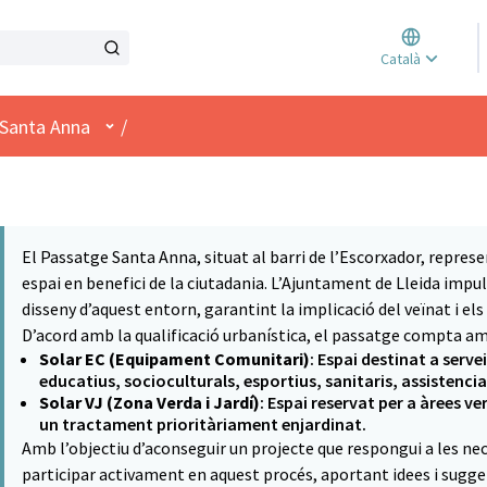
Triar l
Català
Elegir 
Menú d'usuari
Santa Anna
/
El Passatge Santa Anna, situat al barri de l’Escorxador, repre
espai en benefici de la ciutadania. L’Ajuntament de Lleida impuls
disseny d’aquest entorn, garantint la implicació del veïnat i els 
D’acord amb la qualificació urbanística, el passatge compta am
Solar EC (Equipament Comunitari)
: Espai destinat a serve
educatius, socioculturals, esportius, sanitaris, assistencia
Solar VJ (Zona Verda i Jardí)
: Espai reservat per a àrees ve
un tractament prioritàriament enjardinat.
Amb l’objectiu d’aconseguir un projecte que respongui a les nece
participar activament en aquest procés, aportant idees i sugger