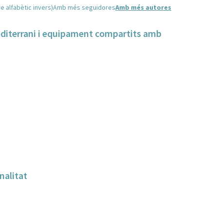
e alfabètic invers)
Amb més seguidores
Amb més autores
mediterrani i equipament compartits amb
nalitat