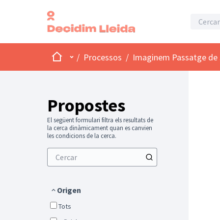
Inici
Menú principal
/
Processos
/
Imaginem Passatge de 
Propostes
El següent formulari filtra els resultats de
la cerca dinàmicament quan es canvien
les condicions de la cerca.
Origen
Tots