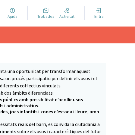
a llengua
Ajuda
Trobades
Activitat
Entra
el idioma
senta una oportunitat per transformar aquest
a un procés participatiu per definir els usos i el
diferents col·lectius vinculats.
b dos àmbits diferenciats:
is públics amb possibilitat d’acollir usos
ls i administratius.
rdes, jocs infantils i zones d’estada i lleure, amb
ssitats reals del barri, es convida la ciutadania a
iments sobre els usos i característiques del futur