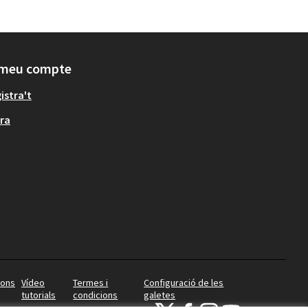
 meu compte
istra't
ra
ions
Vídeo
Termes i
Configuració de les
tutorials
condicions
galetes
Ajuntament de Lleida a X
Ajuntament de Lleida a Faceboo
Ajuntament de Lleida a Ins
Ajuntament de Lleida