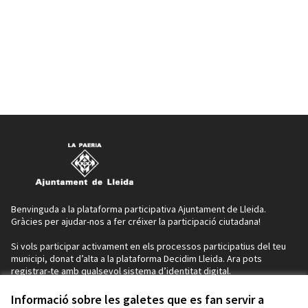
Benvinguda a la plataforma participativa Ajuntament de Lleida.
Gràcies per ajudar-nos a fer créixer la participació ciutadana!
Si vols participar activament en els processos participatius del teu
municipi, donat d’alta a la plataforma Decidim Lleida. Ara pots
registrar-te amb qualsevol sistema d’identitat digital.
Si no disposes d’identificació, pots donar-te d’alta a IdCAT Mòbil
seguint els passos indicats en aquest enllaç:
https://idcatmobil.cat/
Informació sobre les galetes que es fan servir a