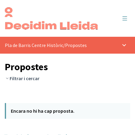
Menú 
Pla de Barris Centre Històric
/
Propostes
Menú p
Propostes
Filtrar i cercar
Encara no hi ha cap proposta.