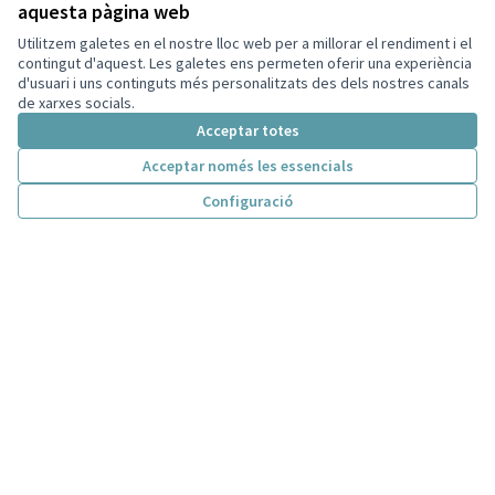
aquesta pàgina web
(Enllaç extern)
Decidim
Utilitzem galetes en el nostre lloc web per a millorar el rendiment i el
Inici
contingut d'aquest. Les galetes ens permeten oferir una experiència
d'usuari i uns continguts més personalitzats des dels nostres canals
Processos
de xarxes socials.
Acceptar totes
Consells de participació
Acceptar només les essencials
Ajuda
Configuració
Inici
Cercar
Activitat
Entra
Enquesta Decidim
Recursos
Activitat
Trobades
Descarrega els fitxers de dades obertes
El meu compte
Registra't