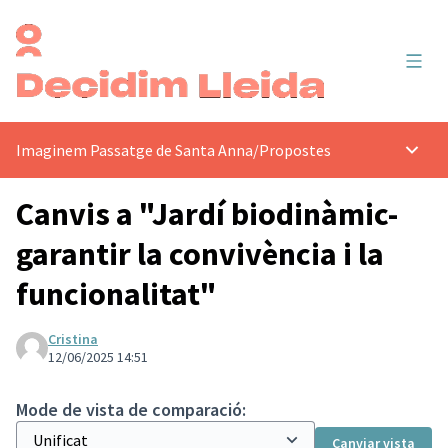
Menú 
Imaginem Passatge de Santa Anna
/
Propostes
Menú p
Canvis a "Jardí biodinàmic-
garantir la convivència i la
funcionalitat"
Cristina
12/06/2025 14:51
Mode de vista de comparació:
Canviar vista