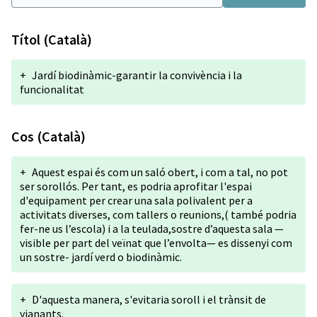
Títol (Català)
+
Jardí biodinàmic-garantir la convivència i la
funcionalitat
Cos (Català)
+
Aquest espai és com un saló obert, i com a tal, no pot
ser sorollós. Per tant, es podria aprofitar l'espai
d'equipament per crear una sala polivalent per a
activitats diverses, com tallers o reunions,( també podria
fer-ne us l’escola) i a la teulada,sostre d’aquesta sala —
visible per part del veïnat que l’envolta— es dissenyi com
un sostre- jardí verd o biodinàmic.
+
D'aquesta manera, s'evitaria soroll i el trànsit de
vianants.