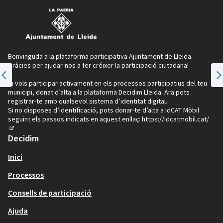
Benvinguda a la plataforma participativa Ajuntament de Lleida.
Gràcies per ajudar-nos a fer créixer la participació ciutadana!
Si vols participar activament en els processos participatius del teu
Tema anterior
Seg
municipi, donat d’alta a la plataforma Decidim Lleida. Ara pots
registrar-te amb qualsevol sistema d’identitat digital.
Si no disposes d’identificació, pots donar-te d’alta a IdCAT Mòbil
seguint els passos indicats en aquest enllaç:
https://idcatmobil.cat/
(Enllaç extern)
Decidim
Inici
Processos
Consells de participació
Ajuda