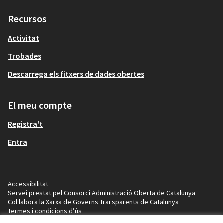
Recursos
Activitat
Trobades
Descarrega els fitxers de dades obertes
El meu compte
Registra't
Entra
Accessibilitat
Servei prestat pel Consorci Administració Oberta de Catalunya
Col·labora la Xarxa de Governs Transparents de Catalunya
Termes i condicions d’ús
Vídeo tutorials