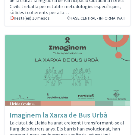
de la ciutat la regidoria de Participació Ciutadana i Drets
Civils treballa per establir metodologies específiques,
sòlides i coherents per a la…
Resta(en) 10 mesos
FASE CENTRAL - INFORMATIVA II
Imaginem la Xarxa de Bus Urbà
La ciutat de Lleida ha anat creixent i transformant-se al
llarg dels darrers anys. Els barris han evolucionat, han
aparegut nous equipaments sanitaris, educatius i