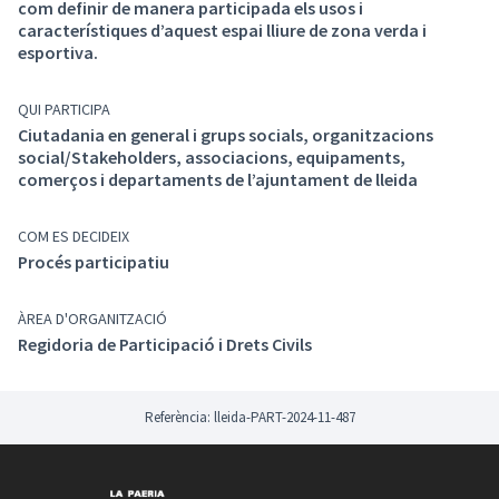
com definir de manera participada els usos i
Antecedents
característiques d’aquest espai lliure de zona verda i
L’Ajuntament de Lleida té ferma voluntat de comptar
esportiva.
amb l’opinió de la ciutadania per crear una nova zona
esportiva al barri de Llívia.
QUI PARTICIPA
En aquest sentit, l’objectiu general del procés de
Ciutadania en general i grups socials, organitzacions
participació que plantegem ha de ser detectar les
social/Stakeholders, associacions, equipaments,
comerços i departaments de l’ajuntament de lleida
necessitats i demandes de la ciutadania, així com
definir de manera participada les característiques
d’aquest espai lliures de zona verda esportiva i de
COM ES DECIDEIX
jardins.
Procés participatiu
ÀREA D'ORGANITZACIÓ
Regidoria de Participació i Drets Civils
Referència: lleida-PART-2024-11-487