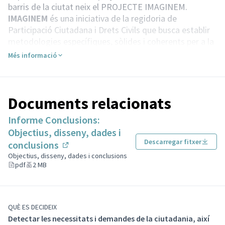
barris de la ciutat neix el PROJECTE IMAGINEM.
IMAGINEM
és una iniciativa de la regidoria de
Participació Ciutadana i Drets Civils que busca establir
metodologies específiques, sòlides i coherents per a la
gestió de processos participatius. El seu objectiu és
Més informació
crear un marc rigorós que permeti una implicació activa
de la ciutadania diversa i intergeneracional en la presa
de decisions i en la implementació de projectes,
promovent la seva consciència i corresponsabilitat.
Documents relacionats
Informe Conclusions:
Objectius, disseny, dades i
Descarregar fitxer
conclusions
(Enllaç extern)
Objectius, disseny, dades i conclusions
pdf
2 MB
QUÈ ES DECIDEIX
Detectar les necessitats i demandes de la ciutadania, així