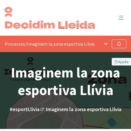
Menú 
Processos
/
Imaginem la zona esportiva Llívia
Menú principa
Seguir
Ajuda
Imaginem la zona
esportiva Llívia
#esportLlivia
Imaginem la zona esportiva Llívia
(Enllaç extern)