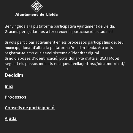
Benvinguda a la plataforma participativa Ajuntament de Lleida.
Aquest espai está qualificat com Sistema d’espai lliure.
Gràcies per ajudar-nos a fer créixer la participació ciutadana!
Es divideix en dos zones verdes:
Si vols participar activament en els processos participatius del teu
SISTEMA D’ESPAIS LLIURES – ZONES VERDES I
municipi, donat d’alta a la plataforma Decidim Lleida. Ara pots
JARDINS (CLAU VJ)
registrar-te amb qualsevol sistema d’identitat digital.
Si no disposes d’identificació, pots donar-te d’alta a IdCAT Mòbil
Segons l’article 143.D de les normes urbanístiques del
seguint els passos indicats en aquest enllaç:
https://idcatmobil.cat/
PGL 1995-2015:
(Enllaç extern)
Decidim
“Comprèn les zones verdes de caràcter local, de més
reduïda dimensió, que acolliran normalment jocs
Inici
infantils, àrees d’estada i repòs i lleure en general, amb
un tractament prioritàriament arbrat o enjardinat.
Processos
S’accepten l’ús d’aparcament i/o equipament
Consells de participació
comunitari en el subsòl, però de propietat i servei
públic.
Ajuda
SISTEMA D’ESPAIS LLIURES – VERDS ESPORTIUS
(CLAU VE)