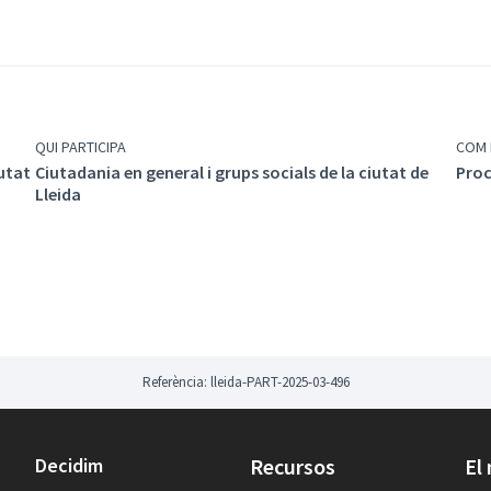
QUI PARTICIPA
COM 
iutat
Ciutadania en general i grups socials de la ciutat de
Proc
Lleida
Referència: lleida-PART-2025-03-496
Decidim
Recursos
El