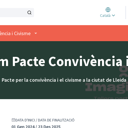
Triar l
Català
Elegir 
Menú d'usuari
ncia i Civisme
 Pacte Convivència 
Pacte per la convivència i el civisme a la ciutat de Lleida
DATA D'INICI / DATA DE FINALITZACIÓ
01 Gen 2024 / 23 Des 2025