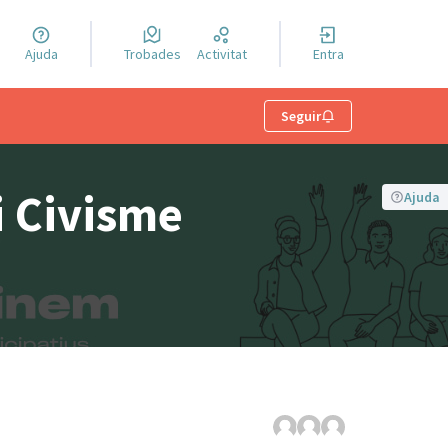
a llengua
Ajuda
Trobades
Activitat
Entra
el idioma
Seguir
i Civisme
Ajuda