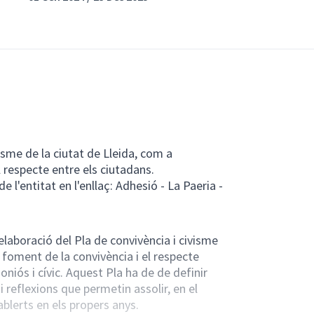
isme de la ciutat de Lleida, com a
l respecte entre els ciutadans.
e l'entitat en l'enllaç:
Adhesió - La Paeria -
elaboració del Pla de convivència i civisme
l foment de la convivència i el respecte
niós i cívic. Aquest Pla ha de de definir
 i reflexions que permetin assolir, en el
ablerts en els propers anys.