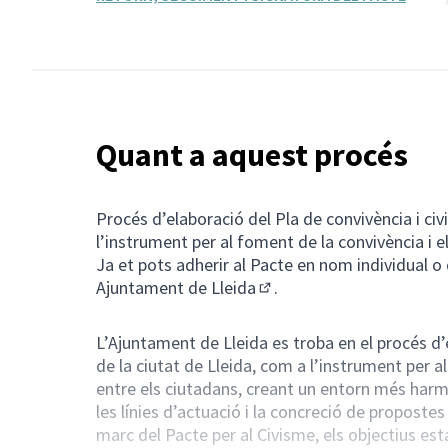
Quant a aquest procés
Procés d’elaboració del Pla de convivència i civ
l’instrument per al foment de la convivència i e
Ja et pots adherir al Pacte en nom individual o d
Ajuntament de Lleida
.
(Enllaç extern)
L’Ajuntament de Lleida es troba en el procés d’
de la ciutat de Lleida, com a l’instrument per a
entre els ciutadans, creant un entorn més harmo
les línies d’actuació i la concreció de propostes
marc del Pacte per al Civisme, els objectius est