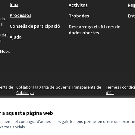
Inici
Activitat
Reg
Processos
Trobades
Ent
ida.
a!
Consells de participació
Descarrega els fitxers de
dades obertes
s del
Ajuda
a
 Mòbil
berta de
Col·labora la Xarxa de Governs Transparents de
Termes i condic
Pacte final i la Carta de Valors, donant
Catalunya
d’ús
re (arxiu del Pacte:
Pacte CC. Projecte
ir a aquesta pàgina web
ue vulgui en nom individual o de l'entitat en
ndiment i el contingut d'aquest. Les galetes ens permeten oferir una experièn
eida
.
xarxes socials.
(Enllaç extern)