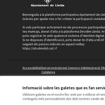
Benvinguda a la plataforma participativa Ajuntament de Lle
Gràcies per ajudar-nos a fer créixer la participació ciutadan
Si vols participar activament en els processos participatiu
teu municipi, donat d’alta a la plataforma Decidim Lleida. Ar
pots registrar-te amb qualsevol sistema d’identitat digital.
Si no disposes d’identificació, pots donar-te d’alta a IdCAT
seguint els passos indicats en aquest enllaç:
https://idcatmobil.cat/
(Enllaç extern)
TERCERA FASE:
Accessibilitat
Servei prestat pel Consorci Administració O
La tercera fase consisteix en la presentació del 
Catalunya
entrada a la possible adhesió al Pacte.
Aquest es presenta en la jornada del 28 d'Octub
marc
)
Informació sobre les galetes que es fan serv
(Enllaç extern)
A partir d'ara, es pot adherir al Pacte tothom q
Utilitzem galetes en el nostre lloc web per a millorar el re
l'enllaç:
Adhesió - La Paeria - Ajuntament de Ll
continguts més personalitzats des dels nostres canals de 
(Enllaç extern)
Web creada amb
programari lliure
.