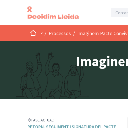
Inici
Menú principal
/
Processos
/
Imaginem Pacte Convivè
Imaginem
FASE ACTUAL:
RETORN, SEGUIMENT I SIGNATURA DEL PACTE