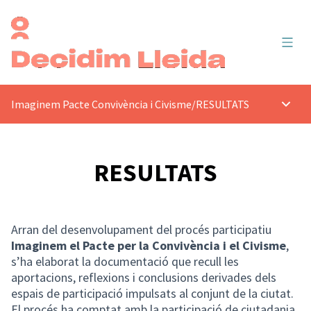
Menú 
Imaginem Pacte Convivència i Civisme
/
RESULTATS
Menú p
RESULTATS
Arran del desenvolupament del procés participatiu
Imaginem el Pacte per la Convivència i el Civisme
,
s’ha elaborat la documentació que recull les
aportacions, reflexions i conclusions derivades dels
espais de participació impulsats al conjunt de la ciutat.
El procés ha comptat amb la participació de ciutadania,