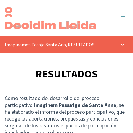
Menú 
Imaginamos Pasaje Santa Ana
/
RESULTADOS
Menú p
RESULTADOS
Como resultado del desarrollo del proceso
participativo
Imaginem Passatge de Santa Anna
, se
ha elaborado el informe del proceso participativo, que
recoge las aportaciones, propuestas y conclusiones
surgidas de los distintos espacios de participación
impulsados durante el proceso.