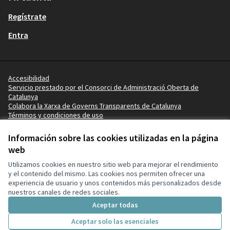
Regístrate
Entra
Accesibilidad
Servicio prestado por el Consorci de Administració Oberta de
Catalunya
Colabora la Xarxa de Governs Transparents de Catalunya
Términos y condiciones de uso
Vídeotutoriales
Términos y condiciones
Información sobre las cookies utilizadas en la página
Configuración de cookies
web
Ajuntament de Lleida en X
Ajuntament de Lleida en Facebook
Ajuntament de Lleida en Instagram
Ajuntament de Lleida en YouTube
Utilizamos cookies en nuestro sitio web para mejorar el rendimiento
(Enlace externo)
(Enlace externo)
(Enlace externo)
(Enlace externo)
y el contenido del mismo. Las cookies nos permiten ofrecer una
experiencia de usuario y unos contenidos más personalizados desde
nuestros canales de redes sociales.
Con licenci
(Enlace exte
Aceptar todas
(Enlace externo)
Web creada con
software libre
.
(Enlace externo)
Aceptar solo las esenciales