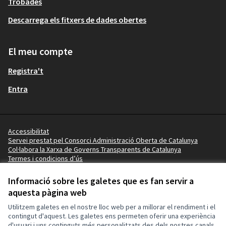
Trobades
Descarrega els fitxers de dades obertes
El meu compte
Registra't
Entra
Accessibilitat
Servei prestat pel Consorci Administració Oberta de Catalunya
Col·labora la Xarxa de Governs Transparents de Catalunya
Termes i condicions d’ús
Vídeo tutorials
Termes i condicions
Informació sobre les galetes que es fan servir a
Configuració de les galetes
aquesta pàgina web
Ajuntament de Lleida a X
Ajuntament de Lleida a Facebook
Ajuntament de Lleida a Instagram
Ajuntament de Lleida a YouTube
Utilitzem galetes en el nostre lloc web per a millorar el rendiment i el
(Enllaç extern)
(Enllaç extern)
(Enllaç extern)
(Enllaç extern)
contingut d'aquest. Les galetes ens permeten oferir una experiència
d'usuari i uns continguts més personalitzats des dels nostres canals