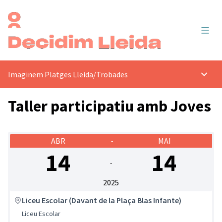
Menú 
Imaginem Platges Lleida
/
Trobades
Menú p
Taller participatiu amb Joves
ABR
MAI
-
14
14
-
2025
Liceu Escolar (Davant de la Plaça Blas Infante)
Liceu Escolar