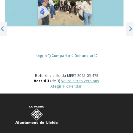
Tema anterior
Seg
Compartir
Denunciar
Seguir
Referència: lleida-MEET-2025-05-479
Versió 3
(de 3)
veure altres versions
Afegir al calendari