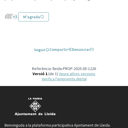
(Enllaç ext
+2
M'agrada
Compartir
Denunciar
Seguir
Referència: lleida-PROP-2025-05-1226
Versió 1
(de 1)
veure altres versions
Verifica l'empremta digital
Benvinguda a la plataforma participativa Ajuntament de Lleida.