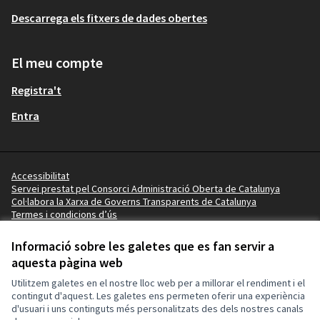
Descarrega els fitxers de dades obertes
El meu compte
Registra't
Entra
Accessibilitat
Servei prestat pel Consorci Administració Oberta de Catalunya
Col·labora la Xarxa de Governs Transparents de Catalunya
Termes i condicions d’ús
Vídeo tutorials
Termes i condicions
Informació sobre les galetes que es fan servir a
Configuració de les galetes
aquesta pàgina web
Ajuntament de Lleida a X
Ajuntament de Lleida a Facebook
Ajuntament de Lleida a Instagram
Ajuntament de Lleida a YouTube
Utilitzem galetes en el nostre lloc web per a millorar el rendiment i el
(Enllaç extern)
(Enllaç extern)
(Enllaç extern)
(Enllaç extern)
contingut d'aquest. Les galetes ens permeten oferir una experiència
d'usuari i uns continguts més personalitzats des dels nostres canals