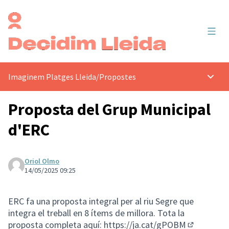
Menú 
Imaginem Platges Lleida
/
Propostes
Menú p
Proposta del Grup Municipal
d'ERC
Oriol Olmo
14/05/2025 09:25
ERC fa una proposta integral per al riu Segre que
integra el treball en 8 ítems de millora. Tota la
proposta completa aquí:
https://ja.cat/gPOBM