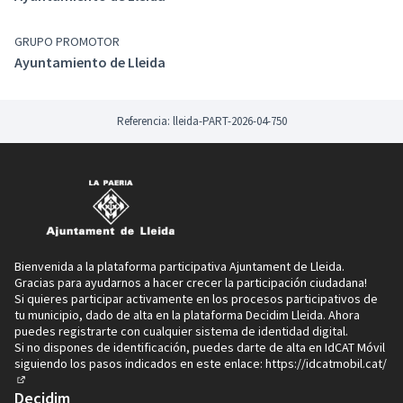
organizaciones más representativas potencialmente
afectados por la futura norma sobre:
GRUPO PROMOTOR
Los problemas que se pretenden solucionar con la
Ayuntamiento de Lleida
iniciativa.
La necesidad y oportunidad de su aprobación.
Los objetivos de la norma
Referencia: lleida-PART-2026-04-750
Las posibles soluciones alternativas reguladoras y no
reguladoras.”
1. Problemas que se pretenden resolver con la
nueva regulación
Con la aprobación de la Ordenanza de transparencia y
Bienvenida a la plataforma participativa Ajuntament de Lleida.
administración digital del ayuntamiento de Lleida, se
Gracias para ayudarnos a hacer crecer la participación ciudadana!
pretende dar cobertura a la carencia actual de
Si quieres participar activamente en los procesos participativos de
normativa municipal propia en esta materia, con el fin
tu municipio, dado de alta en la plataforma Decidim Lleida. Ahora
de ofrecer una mayor seguridad jurídica en la aplicación
puedes registrarte con cualquier sistema de identidad digital.
Si no dispones de identificación, puedes darte de alta en IdCAT Móvil
de las diferentes disposiciones normativas.
siguiendo los pasos indicados en este enlace:
https://idcatmobil.cat/
2. Necesidades y oportunidades de la aprobación
(Enlace externo)
de la Ordenanza
Decidim