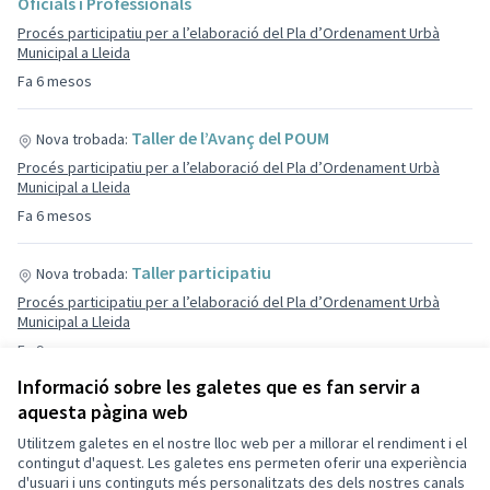
Oficials i Professionals
Procés participatiu per a l’elaboració del Pla d’Ordenament Urbà
Municipal a Lleida
Fa 6 mesos
Taller de l’Avanç del POUM
Nova trobada:
Procés participatiu per a l’elaboració del Pla d’Ordenament Urbà
Municipal a Lleida
Fa 6 mesos
Taller participatiu
Nova trobada:
Procés participatiu per a l’elaboració del Pla d’Ordenament Urbà
Municipal a Lleida
Fa 9 mesos
Informació sobre les galetes que es fan servir a
Presentació del Pacte per la Convivència i el
Nova trobada:
aquesta pàgina web
Civisme i la Carta de Valors
Utilitzem galetes en el nostre lloc web per a millorar el rendiment i el
Imaginem Pacte Convivència i Civisme
contingut d'aquest. Les galetes ens permeten oferir una experiència
d'usuari i uns continguts més personalitzats des dels nostres canals
Fa 9 mesos