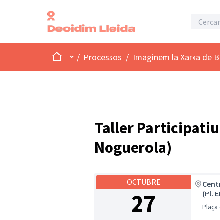
Inici
Menú principal
/
Processos
/
Imaginem la Xarxa de B
Taller Participatiu 
Noguerola)
OCTUBRE
Centr
27
(Pl. E
Plaça 