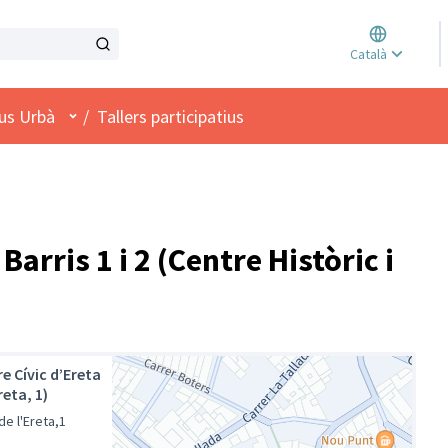
Triar l
Català
Elegir 
Menú d'usuari
us Urbà
/
Tallers participatius
Barris 1 i 2 (Centre Històric i
e Cívic d’Ereta
reta, 1)
de l'Ereta,1