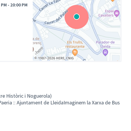
0 PM
-
20:00 PM
(Enllaç extern)
ntre Històric i Noguerola)
Paeria :: Ajuntament de LleidaImaginem la Xarxa de Bus