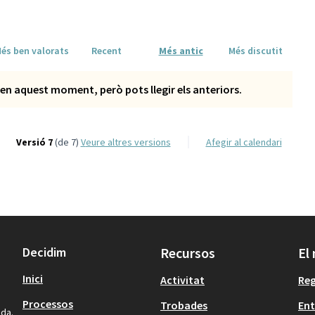
és ben valorats
Recent
Més antic
Més discutit
en aquest moment, però pots llegir els anteriors.
Versió 7
(de 7)
veure altres versions
Afegir al calendari
Decidim
Recursos
El
Inici
Activitat
Reg
Processos
Trobades
Ent
ida.