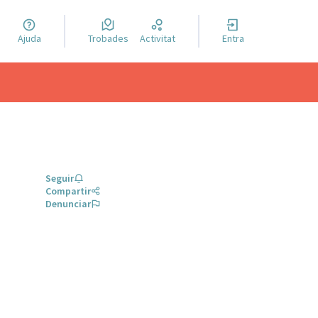
a llengua
Ajuda
Trobades
Activitat
Entra
el idioma
Seguir
Compartir
Denunciar