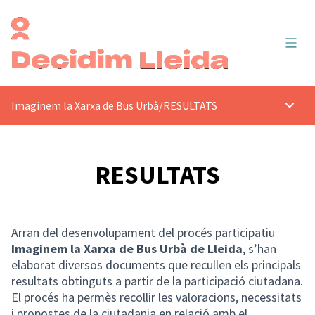
Menú 
Imaginem la Xarxa de Bus Urbà
/
RESULTATS
Menú p
RESULTATS
Arran del desenvolupament del procés participatiu
Imaginem la Xarxa de Bus Urbà de Lleida
, s’han
elaborat diversos documents que recullen els principals
resultats obtinguts a partir de la participació ciutadana.
El procés ha permès recollir les valoracions, necessitats
i propostes de la ciutadania en relació amb el