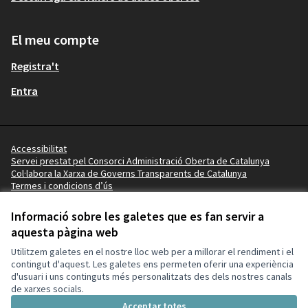
El meu compte
Registra't
Entra
Accessibilitat
Servei prestat pel Consorci Administració Oberta de Catalunya
Col·labora la Xarxa de Governs Transparents de Catalunya
Termes i condicions d’ús
Vídeo tutorials
Termes i condicions
Informació sobre les galetes que es fan servir a
Configuració de les galetes
aquesta pàgina web
Ajuntament de Lleida a X
Ajuntament de Lleida a Facebook
Ajuntament de Lleida a Instagram
Ajuntament de Lleida a YouTube
Utilitzem galetes en el nostre lloc web per a millorar el rendiment i el
(Enllaç extern)
(Enllaç extern)
(Enllaç extern)
(Enllaç extern)
contingut d'aquest. Les galetes ens permeten oferir una experiència
d'usuari i uns continguts més personalitzats des dels nostres canals
de xarxes socials.
Amb llicènc
(Enllaç exte
Acceptar totes