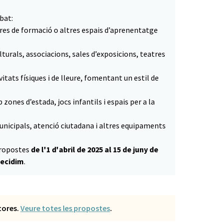
bat:
ntres de formació o altres espais d’aprenentatge
ulturals, associacions, sales d’exposicions, teatres
ivitats físiques i de lleure, fomentant un estil de
zones d’estada, jocs infantils i espais per a la
municipals, atenció ciutadana i altres equipaments
 propostes
de l'1 d'abril de 2025 al 15 de juny de
ecidim
.
utores.
Veure totes les propostes
.