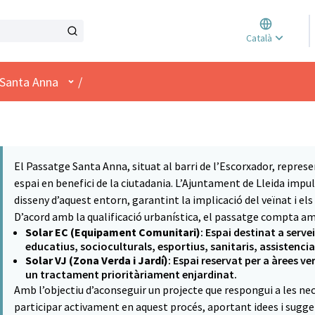
Triar l
Català
Elegir 
Menú d'usuari
Santa Anna
/
El Passatge Santa Anna, situat al barri de l’Escorxador, repre
espai en benefici de la ciutadania. L’Ajuntament de Lleida impuls
disseny d’aquest entorn, garantint la implicació del veïnat i els 
D’acord amb la qualificació urbanística, el passatge compta am
Solar EC (Equipament Comunitari)
: Espai destinat a serve
educatius, socioculturals, esportius, sanitaris, assistencia
Solar VJ (Zona Verda i Jardí)
: Espai reservat per a àrees ve
un tractament prioritàriament enjardinat.
Amb l’objectiu d’aconseguir un projecte que respongui a les nece
participar activament en aquest procés, aportant idees i sugger