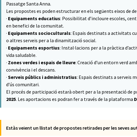
Passatge Santa Anna.
Les propostes es poden estructurar en els següents eixos de de
·
Equipaments educatius
: Possibilitat d’incloure escoles, ce
en benefici de la comunitat.
·
Equipaments socioculturals
: Espais destinats a activitats c
o altres serveis per a la dinamització social.
·
Equipaments esportius
: Instal·lacions per a la pràctica d’act
vida saludable.
·
Zones verdes i espais de lleure
: Creació d’un entorn verd amb 
convivència i el descans.
·
Serveis públics i administratius
: Espais destinats a serveis 
d’ús comunitari.
El procés de participació estarà obert per a la presentació de
2025
. Les aportacions es podran fer a través de la plataforma
D
Estàs veient un llistat de propostes retirades per les seves a