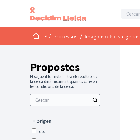
Inici
Menú principal
/
Processos
/
Imaginem Passatge de 
Propostes
El següent formulari filtra els resultats de
la cerca dinàmicament quan es canvien
les condicions de la cerca.
Origen
Tots