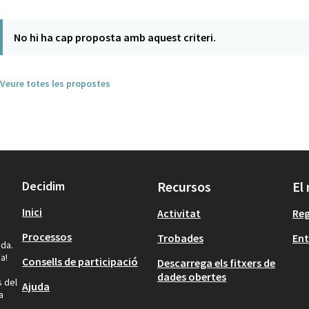
No hi ha cap proposta amb aquest criteri.
Veure totes les propostes
Decidim
Recursos
El
Inici
Activitat
Reg
Processos
Trobades
Ent
ida.
a!
Consells de participació
Descarrega els fitxers de
dades obertes
s del
Ajuda
a