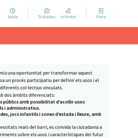
a llengua
Ajuda
Trobades
Activitat
Entra
el idioma
senta una oportunitat per transformar aquest
a un procés participatiu per definir els usos i el
diferents col·lectius vinculats.
b dos àmbits diferenciats:
is públics amb possibilitat d’acollir usos
ls i administratius.
rdes, jocs infantils i zones d’estada i lleure, amb
ssitats reals del barri, es convida la ciutadania a
iments sobre els usos i característiques del futur