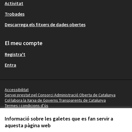
Activitat
Trobades
Descarrega els fitxers de dades obertes
El meu compte
Registra't
Entra
Accessibilitat
Servei prestat pel Consorci Administració Oberta de Catalunya
Col·labora la Xarxa de Governs Transparents de Catalunya
Termes i condicions d’ús
Vídeo tutorials
Termes i condicions
Informació sobre les galetes que es fan servir a
Configuració de les galetes
aquesta pàgina web
Ajuntament de Lleida a X
Ajuntament de Lleida a Facebook
Ajuntament de Lleida a Instagram
Ajuntament de Lleida a YouTube