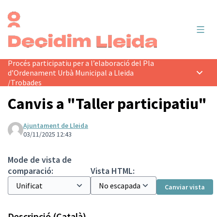
Menú 
Procés participatiu per a l’elaboració del Pla
d’Ordenament Urbà Municipal a Lleida
Menú p
/
Trobades
Canvis a "Taller participatiu"
Ajuntament de Lleida
03/11/2025 12:43
Mode de vista de
comparació:
Vista HTML:
Canviar vista
Descripció (Català)