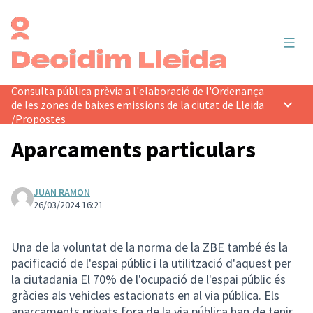
Menú 
Consulta pública prèvia a l'elaboració de l'Ordenança
de les zones de baixes emissions de la ciutat de Lleida
Menú p
/
Propostes
Aparcaments particulars
JUAN RAMON
26/03/2024 16:21
Una de la voluntat de la norma de la ZBE també és la
pacificació de l'espai públic i la utilització d'aquest per
la ciutadania El 70% de l'ocupació de l'espai públic és
gràcies als vehicles estacionats en al via pública. Els
aparcaments privats fora de la via pública han de tenir