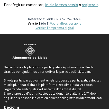
Per afegir un comentari,
inicia la teva sessió
o
registra't
.
Referència: lleida-PROP-2024-03-686
Versió 1
(de 1)
veure altres versions
Verifica l'empremta digital
Benvinguda a la plataforma participativa Ajuntament de Lleida.
Gràcies per ajudar-nos a fer créixer la participació ciutadana!
Si vols participar activament en els processos participatius del teu
municipi, donat d’alta a la plataforma Decidim Lleida. Ara pots
registrar-te amb qualsevol sistema d’identitat digital.
Si no disposes d’identificació, pots donar-te d’alta a IdCAT Mòbil
seguint els passos indicats en aquest enllaç:
https://idcatmobil.cat/
(Enllaç extern)
Decidim