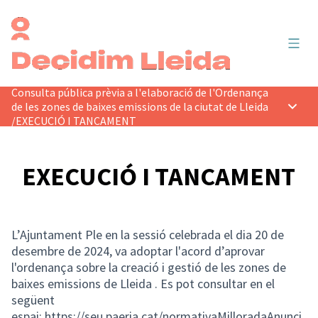
Menú 
Consulta pública prèvia a l'elaboració de l'Ordenança
de les zones de baixes emissions de la ciutat de Lleida
Menú p
/
EXECUCIÓ I TANCAMENT
EXECUCIÓ I TANCAMENT
L’Ajuntament Ple en la sessió celebrada el dia 20 de
desembre de 2024, va adoptar l'acord d’aprovar
l'ordenança sobre la creació i gestió de les zones de
baixes emissions de Lleida . Es pot consultar en el
següent
espai:
https://seu.paeria.cat/normativaMilloradaAnunci