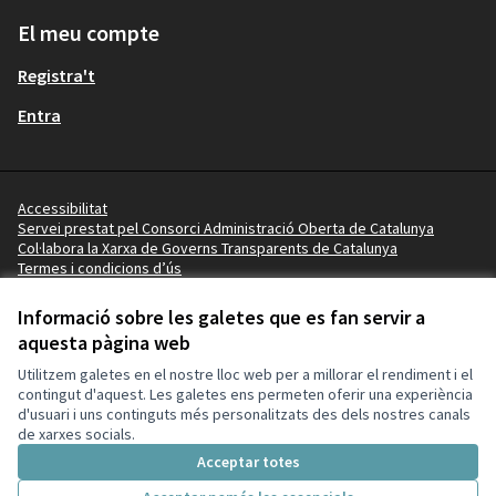
El meu compte
Registra't
Entra
Accessibilitat
Servei prestat pel Consorci Administració Oberta de Catalunya
Col·labora la Xarxa de Governs Transparents de Catalunya
Termes i condicions d’ús
Vídeo tutorials
Termes i condicions
Informació sobre les galetes que es fan servir a
Configuració de les galetes
aquesta pàgina web
Ajuntament de Lleida a X
Ajuntament de Lleida a Facebook
Ajuntament de Lleida a Instagram
Ajuntament de Lleida a YouTube
Utilitzem galetes en el nostre lloc web per a millorar el rendiment i el
(Enllaç extern)
(Enllaç extern)
(Enllaç extern)
(Enllaç extern)
contingut d'aquest. Les galetes ens permeten oferir una experiència
d'usuari i uns continguts més personalitzats des dels nostres canals
de xarxes socials.
Amb llicènc
(Enllaç exte
Acceptar totes
(Enllaç extern)
Web creada amb
programari lliure
.
(Enllaç extern)