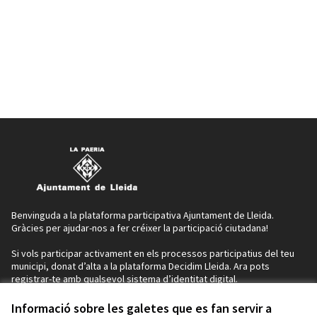
Benvinguda a la plataforma participativa Ajuntament de Lleida.
Gràcies per ajudar-nos a fer créixer la participació ciutadana!
Si vols participar activament en els processos participatius del teu
municipi, donat d’alta a la plataforma Decidim Lleida. Ara pots
registrar-te amb qualsevol sistema d’identitat digital.
Si no disposes d’identificació, pots donar-te d’alta a IdCAT Mòbil
seguint els passos indicats en aquest enllaç:
https://idcatmobil.cat/
Informació sobre les galetes que es fan servir a