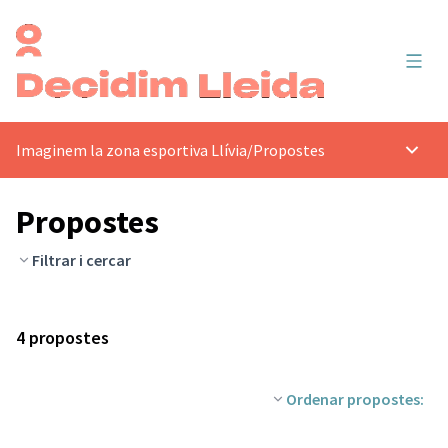
Menú 
Imaginem la zona esportiva Llívia
/
Propostes
Menú p
Propostes
Filtrar i cercar
4 propostes
Ordenar propostes: