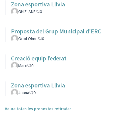
Zona esportiva Llívia
GHIZLANE
0
Proposta del Grup Municipal d'ERC
Oriol Olmo
0
Creació equip federat
Marc
0
Zona esportiva Llívia
Joana
0
Veure totes les propostes retirades