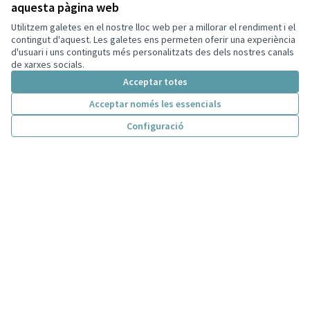
aquesta pàgina web
(Enllaç extern)
Decidim
Utilitzem galetes en el nostre lloc web per a millorar el rendiment i el
Inici
contingut d'aquest. Les galetes ens permeten oferir una experiència
d'usuari i uns continguts més personalitzats des dels nostres canals
Processos
de xarxes socials.
Acceptar totes
Consells de participació
Acceptar només les essencials
Ajuda
Configuració
Inici
Cercar
Activitat
Entra
Enquesta Decidim
Recursos
Activitat
Trobades
Descarrega els fitxers de dades obertes
El meu compte
Registra't