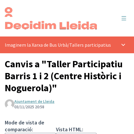
Menú 
Imaginem la Xarxa de Bus Urbà
/
Tallers participatius
Menú p
Canvis a "Taller Participatiu
Barris 1 i 2 (Centre Històric i
Noguerola)"
Ajuntament de Lleida
03/11/2025 20:58
Mode de vista de
comparació:
Vista HTML: