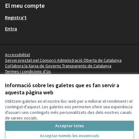
El meu compte
Registra't
Entra
Accessibilitat
Servei prestat pel Consorci Administració Oberta de Catalunya
Col·labora la Xarxa de Governs Transparents de Catalunya
Termes i condicions d’ús
Vídeo tutorials
Termes i condicions
Informació sobre les galetes que es fan servir a
Configuració de les galetes
aquesta pàgina web
Ajuntament de Lleida a X
Ajuntament de Lleida a Facebook
Ajuntament de Lleida a Instagram
Ajuntament de Lleida a YouTube
Utilitzem galetes en el nostre lloc web per a millorar el rendiment i el
(Enllaç extern)
(Enllaç extern)
(Enllaç extern)
(Enllaç extern)
contingut d'aquest. Les galetes ens permeten oferir una experiència
d'usuari i uns continguts més personalitzats des dels nostres canals
de xarxes socials.
Amb llicènc
(Enllaç exte
Acceptar totes
(Enllaç extern)
Web creada amb
programari lliure
.
(Enllaç extern)
Acceptar només les essencials