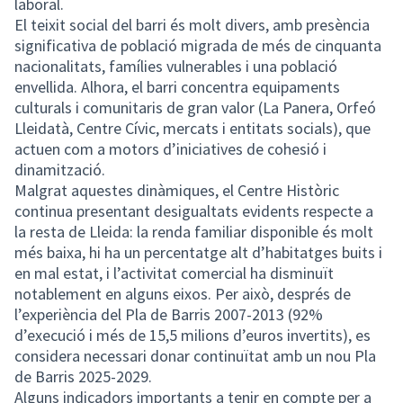
laboral.
El teixit social del barri és molt divers, amb presència
significativa de població migrada de més de cinquanta
nacionalitats, famílies vulnerables i una població
envellida. Alhora, el barri concentra equipaments
culturals i comunitaris de gran valor (La Panera, Orfeó
Lleidatà, Centre Cívic, mercats i entitats socials), que
actuen com a motors d’iniciatives de cohesió i
dinamització.
Malgrat aquestes dinàmiques, el Centre Històric
continua presentant desigualtats evidents respecte a
la resta de Lleida: la renda familiar disponible és molt
més baixa, hi ha un percentatge alt d’habitatges buits i
en mal estat, i l’activitat comercial ha disminuït
notablement en alguns eixos. Per això, després de
l’experiència del Pla de Barris 2007-2013 (92%
d’execució i més de 15,5 milions d’euros invertits), es
considera necessari donar continuïtat amb un nou Pla
de Barris 2025-2029.
Alguns indicadors importants a tenir en compte per a