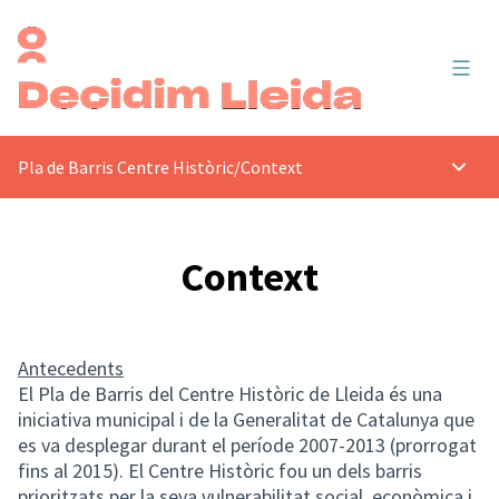
Menú 
Pla de Barris Centre Històric
/
Context
Menú p
Context
Antecedents
El Pla de Barris del Centre Històric de Lleida és una
iniciativa municipal i de la Generalitat de Catalunya que
es va desplegar durant el període 2007-2013 (prorrogat
fins al 2015). El Centre Històric fou un dels barris
prioritzats per la seva vulnerabilitat social, econòmica i