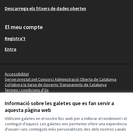
Descarrega els fitxers de dades obertes
El meu compte
Registra't
Entra
Accessibilitat
Servei prestat pel Consorci Administració Oberta de Catalunya
Col·labora la Xarxa de Governs Transparents de Catalunya
Termes i condicions d’ús
Vídeo tutorials
Termes i condicions
Informació sobre les galetes que es fan servir a
Configuració de les galetes
aquesta pàgina web
Ajuntament de Lleida a X
Ajuntament de Lleida a Facebook
Ajuntament de Lleida a Instagram
Ajuntament de Lleida a YouTube
Utilitzem galetes en el nostre lloc web per a millorar el rendiment i el
(Enllaç extern)
(Enllaç extern)
(Enllaç extern)
(Enllaç extern)
contingut d'aquest. Les galetes ens permeten oferir una experiència
d'usuari i uns continguts més personalitzats des dels nostres canals