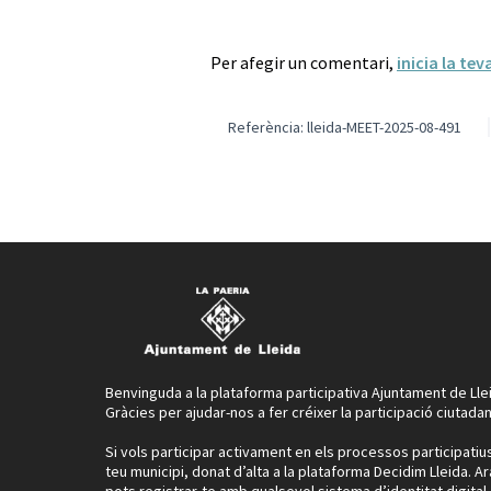
Per afegir un comentari,
inicia la tev
Referència: lleida-MEET-2025-08-491
Benvinguda a la plataforma participativa Ajuntament de Lle
Gràcies per ajudar-nos a fer créixer la participació ciutadan
Si vols participar activament en els processos participatiu
teu municipi, donat d’alta a la plataforma Decidim Lleida. Ar
pots registrar-te amb qualsevol sistema d’identitat digital.