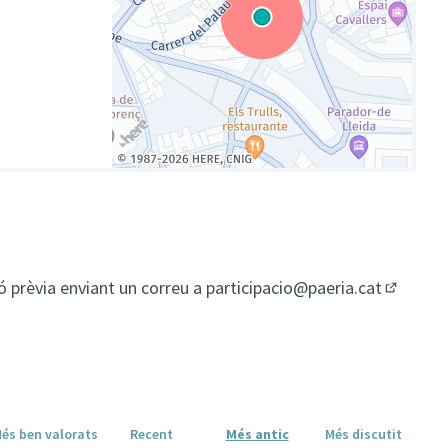
(Enllaç extern)
ió prèvia enviant un correu a
participacio@paeria.cat
(Obrir e
és ben valorats
Recent
Més antic
Més discutit