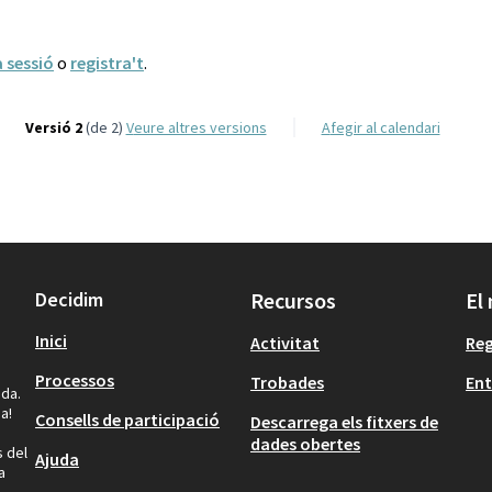
a sessió
o
registra't
.
Versió 2
(de 2)
veure altres versions
Afegir al calendari
Decidim
Recursos
El
Inici
Activitat
Reg
Processos
Trobades
Ent
ida.
a!
Consells de participació
Descarrega els fitxers de
dades obertes
s del
Ajuda
a