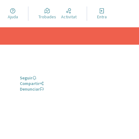
a llengua
Ajuda
Trobades
Activitat
Entra
el idioma
Seguir
Compartir
Denunciar