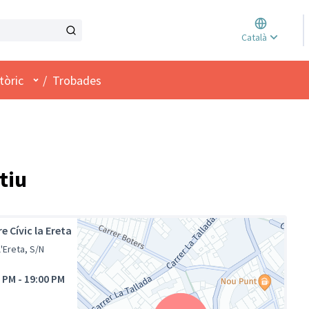
Triar l
Català
Elegir 
Menú d'usuari
tòric
/
Trobades
tiu
e Cívic la Ereta
l'Ereta, S/N
0 PM
-
19:00 PM