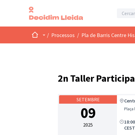
Inici
Menú principal
/
Processos
/
Pla de Barris Centre His
2n Taller Participa
SETEMBRE
Centr
09
Plaça 
18:0
2025
CEST