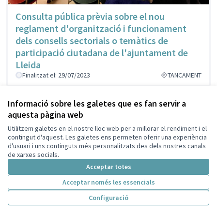
Consulta pública prèvia sobre el nou
reglament d'organització i funcionament
dels consells sectorials o temàtics de
participació ciutadana de l'ajuntament de
Lleida
Finalitzat el: 29/07/2023
TANCAMENT
Informació sobre les galetes que es fan servir a
aquesta pàgina web
Utilitzem galetes en el nostre lloc web per a millorar el rendiment i el
contingut d'aquest. Les galetes ens permeten oferir una experiència
d'usuari i uns continguts més personalitzats des dels nostres canals
de xarxes socials.
Acceptar totes
Acceptar només les essencials
Configuració
Inici
Cercar
Activitat
Entra
Enquesta Decidim