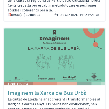
de la ciutat la regidoria de Participació Ciutadana i Drets
Civils treballa per establir metodologies específiques,
sòlides i coherents per a la…
Resta(en) 10 mesos
FASE CENTRAL - INFORMATIVA II
Imaginem la Xarxa de Bus Urbà
La ciutat de Lleida ha anat creixent i transformant-se al
llarg dels darrers anys. Els barris han evolucionat, han
aparegut nous equipaments sanitaris, educatius i